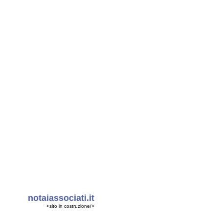
notaiassociati.it
<sito in costruzione/>